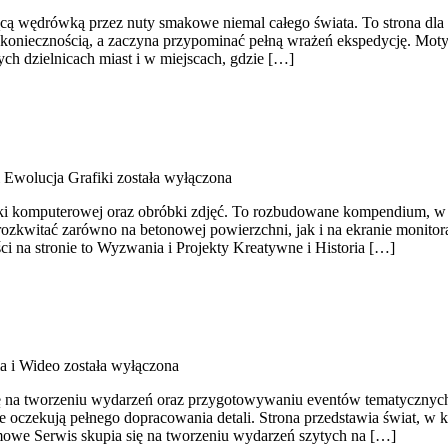
ującą wędrówką przez nuty smakowe niemal całego świata. To strona dla 
ą koniecznością, a zaczyna przypominać pełną wrażeń ekspedycję. Moty
ych dzielnicach miast i w miejscach, gdzie […]
i Ewolucja Grafiki
została wyłączona
rafiki komputerowej oraz obróbki zdjęć. To rozbudowane kompendium, w k
rozkwitać zarówno na betonowej powierzchni, jak i na ekranie monitora
i na stronie to Wyzwania i Projekty Kreatywne i Historia […]
ia i Wideo
została wyłączona
się na tworzeniu wydarzeń oraz przygotowywaniu eventów tematycznych. T
e oczekują pełnego dopracowania detali. Strona przedstawia świat, w kt
owe Serwis skupia się na tworzeniu wydarzeń szytych na […]