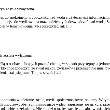
ryb
została wyłączona
łość do spokojnego wypoczynku nad wodą z użytecznymi informacjami.
 miejsc do wędkowania oraz codziennych doświadczeń nad wodą. Stron
biej w temat łowienia ryb i przeczytać, jak […]
ia
została wyłączona
ślą o osobach chcących poznać chemię w sposób przystępny, a jednocześ
, kto chce zobaczyć, że świat reakcji, związków i przemian nie musi b
nia stają się jasne. To przestrzeń, […]
adomienia w telefonie, maile, media społecznościowe, reklamy. W tym 
 impulsów: obejrzymy inspirujące wideo, zapiszemy się na kurs, prz
d siebie oczekujemy. Nie chodzi o to, by stać się „idealną wersją sieb