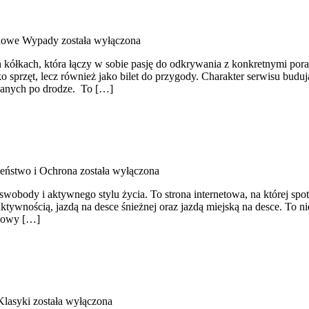
dowe Wypady
została wyłączona
ółkach, która łączy w sobie pasję do odkrywania z konkretnymi porad
ako sprzęt, lecz również jako bilet do przygody. Charakter serwisu bud
ykanych po drodze. To […]
eństwo i Ochrona
została wyłączona
 swobody i aktywnego stylu życia. To strona internetowa, na której spo
tywnością, jazdą na desce śnieżnej oraz jazdą miejską na desce. To nie 
 nowy […]
Klasyki
została wyłączona