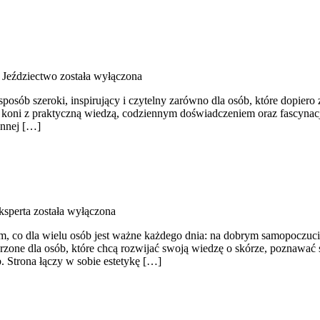
i Jeździectwo
została wyłączona
osób szeroki, inspirujący i czytelny zarówno dla osób, które dopiero z
o koni z praktyczną wiedzą, codziennym doświadczeniem oraz fascynacj
ennej […]
ksperta
została wyłączona
tym, co dla wielu osób jest ważne każdego dnia: na dobrym samopoczuc
orzone dla osób, które chcą rozwijać swoją wiedzę o skórze, poznawać 
 Strona łączy w sobie estetykę […]