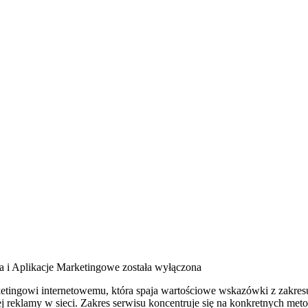
a i Aplikacje Marketingowe
została wyłączona
tingowi internetowemu, która spaja wartościowe wskazówki z zakresu 
j reklamy w sieci. Zakres serwisu koncentruje się na konkretnych me