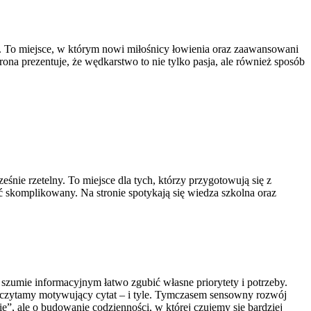
 To miejsce, w którym nowi miłośnicy łowienia oraz zaawansowani
a prezentuje, że wędkarstwo to nie tylko pasja, ale również sposób
nie rzetelny. To miejsce dla tych, którzy przygotowują się z
yć skomplikowany. Na stronie spotykają się wiedza szkolna oraz
szumie informacyjnym łatwo zgubić własne priorytety i potrzeby.
eczytamy motywujący cytat – i tyle. Tymczasem sensowny rozwój
ie”, ale o budowanie codzienności, w której czujemy się bardziej