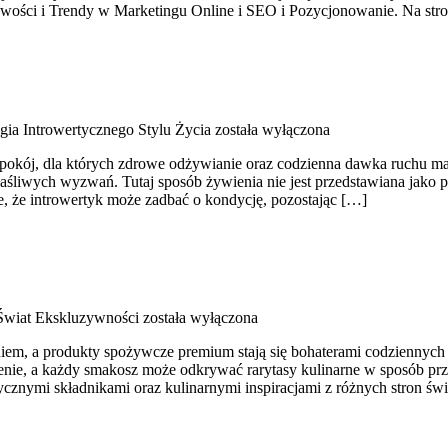
ści i Trendy w Marketingu Online i SEO i Pozycjonowanie. Na stro
gia Introwertycznego Stylu Życia
została wyłączona
ch spokój, dla których zdrowe odżywianie oraz codzienna dawka ruchu
łaśliwych wyzwań. Tutaj sposób żywienia nie jest przedstawiana jako 
e, że introwertyk może zadbać o kondycję, pozostając […]
Świat Ekskluzywności
została wyłączona
niem, a produkty spożywcze premium stają się bohaterami codziennych
enie, a każdy smakosz może odkrywać rarytasy kulinarne w sposób przy
cznymi składnikami oraz kulinarnymi inspiracjami z różnych stron św