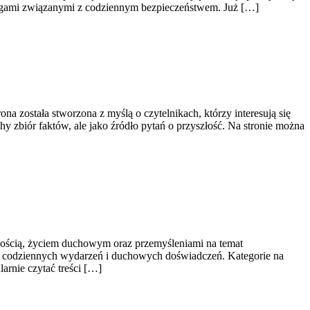
ługami związanymi z codziennym bezpieczeństwem. Już […]
na została stworzona z myślą o czytelnikach, którzy interesują się
hy zbiór faktów, ale jako źródło pytań o przyszłość. Na stronie można
wością, życiem duchowym oraz przemyśleniami na temat
ens codziennych wydarzeń i duchowych doświadczeń. Kategorie na
arnie czytać treści […]