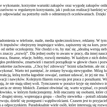
lidne wykonanie, korzystne warunki zakupów oraz wygodę zakupów onli
zarówno w regularnym korzystaniu, jak i podczas realizacji bardziej 
 aby odpowiadać na potrzeby osób o odmiennych oczekiwaniach. Dzięk
adomienia w telefonie, maile, media społecznościowe, reklamy. W tym 
 impulsów: obejrzymy inspirujące wideo, zapiszemy się na kurs, prz
d siebie oczekujemy. Nie chodzi o to, by stać się „idealną wersją sieb
s znaczy „rozwój”. Dla jednej osoby to awans w pracy, dla innej naucze
praca, finanse, relacje, hobby, rozwój mentalny. W każdym z nich dobrz
głos problemów, zmartwień i marzeń porządkuje w głowie chaos i poz
onkretne zachowania. „Chcę być zdrowszy” brzmi szlachetnie, ale nic z
konać. Warto też pamiętać, że zmiany bywają niewygodne. Mózg lubi to
 reakcją, którą trzeba łagodnie oswajać, zamiast udawać, że jej nie ma
i i nawyków. Kolejnym filarem rozwoju jest praca z porażkami. Wiele 
nają, że nie mają silnej woli. Tymczasem w porażce kryje się mnóstwo 
rcia ze strony bliskich. Zamiast obwiniać się, warto wypisać, co posz
rodowisko, w którym funkcjonujemy. Jeśli otaczamy się osobami, które c
 drugiej strony, wspierająca grupa – choćby niewielka – potrafi zdział
ju, dzielić się postępami i wątpliwościami. Czasem jest to przyjacie
odpoczynkiem. Paradoksalnie wiele osób, które interesują się rozwojem