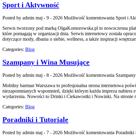
Sport i Aktywność
Posted by admin
maj - 9 - 2026
Możliwość komentowania
Sport i A
Serwis tworzony pod marką OlgaKomorowska.pl to nowoczesna platform
które pomagają w organizacji dnia. Serwis internetowy została oprac
dotyczące mody, dbania o siebie, wellness, a także inspiracji wnętrz
Categories:
Blog
Szampany i Wina Musujące
Posted by admin
maj - 8 - 2026
Możliwość komentowania
Szampany 
Mobilny barman Warszawa to profesjonalna strona internetowa poświę
niezapomnianych wspomnień, dzięki którym każda impreza nabiera el
wydarzenia. Nowości to Drinki i Ciekawostki i Nowinki. Na stronie
Categories:
Blog
Poradniki i Tutoriale
Posted by admin
maj - 7 - 2026
Możliwość komentowania
Poradniki 