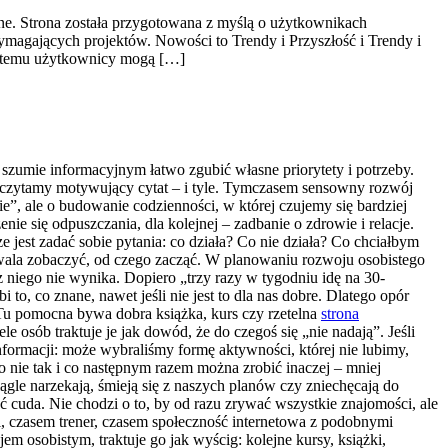
ne. Strona została przygotowana z myślą o użytkownikach
wymagających projektów. Nowości to Trendy i Przyszłość i Trendy i
i temu użytkownicy mogą […]
szumie informacyjnym łatwo zgubić własne priorytety i potrzeby.
eczytamy motywujący cytat – i tyle. Tymczasem sensowny rozwój
ie”, ale o budowanie codzienności, w której czujemy się bardziej
nie się odpuszczania, dla kolejnej – zadbanie o zdrowie i relacje.
e jest zadać sobie pytania: co działa? Co nie działa? Co chciałbym
wala zobaczyć, od czego zacząć. W planowaniu rozwoju osobistego
 niego nie wynika. Dopiero „trzy razy w tygodniu idę na 30-
, co znane, nawet jeśli nie jest to dla nas dobre. Dlatego opór
. Tu pomocna bywa dobra książka, kurs czy rzetelna
strona
osób traktuje je jak dowód, że do czegoś się „nie nadają”. Jeśli
informacji: może wybraliśmy formę aktywności, której nie lubimy,
ło nie tak i co następnym razem można zrobić inaczej – mniej
iągle narzekają, śmieją się z naszych planów czy zniechęcają do
ać cuda. Nie chodzi o to, by od razu zrywać wszystkie znajomości, ale
l, czasem trener, czasem społeczność internetowa z podobnymi
 osobistym, traktuje go jak wyścig: kolejne kursy, książki,