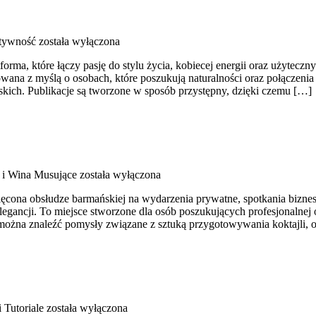
ktywność
została wyłączona
a, które łączy pasję do stylu życia, kobiecej energii oraz użyteczny
owana z myślą o osobach, które poszukują naturalności oraz połączenia 
arskich. Publikacje są tworzone w sposób przystępny, dzięki czemu […]
i Wina Musujące
została wyłączona
cona obsłudze barmańskiej na wydarzenia prywatne, spotkania bizneso
egancji. To miejsce stworzone dla osób poszukujących profesjonalnej
 można znaleźć pomysły związane z sztuką przygotowywania koktajli,
i Tutoriale
została wyłączona