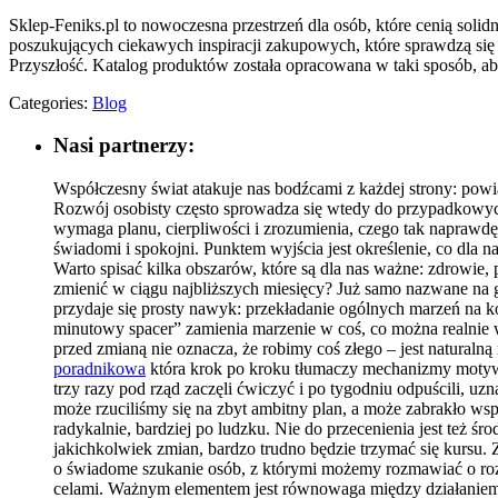
Sklep-Feniks.pl to nowoczesna przestrzeń dla osób, które cenią so
poszukujących ciekawych inspiracji zakupowych, które sprawdzą się 
Przyszłość. Katalog produktów została opracowana w taki sposób,
Categories:
Blog
Nasi partnerzy:
Współczesny świat atakuje nas bodźcami z każdej strony: powi
Rozwój osobisty często sprowadza się wtedy do przypadkowych
wymaga planu, cierpliwości i zrozumienia, czego tak naprawdę o
świadomi i spokojni. Punktem wyjścia jest określenie, co dla na
Warto spisać kilka obszarów, które są dla nas ważne: zdrowie, 
zmienić w ciągu najbliższych miesięcy? Już samo nazwane na 
przydaje się prosty nawyk: przekładanie ogólnych marzeń na k
minutowy spacer” zamienia marzenie w coś, co można realnie wy
przed zmianą nie oznacza, że robimy coś złego – jest naturalną
poradnikowa
która krok po kroku tłumaczy mechanizmy motywacj
trzy razy pod rząd zaczęli ćwiczyć i po tygodniu odpuścili, uz
może rzuciliśmy się na zbyt ambitny plan, a może zabrakło wspa
radykalnie, bardziej po ludzku. Nie do przecenienia jest też ś
jakichkolwiek zmian, bardzo trudno będzie trzymać się kursu. Z
o świadome szukanie osób, z którymi możemy rozmawiać o rozwo
celami. Ważnym elementem jest równowaga między działaniem a 