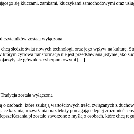
jmującego się kluczami, zamkami, kluczykami samochodowymi oraz us
od czytelników
została wyłączona
chcą śledzić świat nowych technologii oraz jego wpływ na kulturę. Stro
 w którym cyfrowa transformacja nie jest przedstawiana jedynie jako suc
kojarzyły się głównie z cyberpunkowymi […]
 Tradycja
została wyłączona
lą o osobach, które szukają wartościowych treści związanych z ducho
ujące kazania, rozważania oraz teksty pomagające lepiej zrozumieć s
epszeKazania.pl zostało stworzone z myślą o osobach, które chcą regul