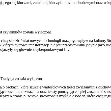
jmującego się kluczami, zamkami, kluczykami samochodowymi oraz us
od czytelników
została wyłączona
chcą śledzić świat nowych technologii oraz jego wpływ na kulturę. Stro
 w którym cyfrowa transformacja nie jest przedstawiana jedynie jako suc
kojarzyły się głównie z cyberpunkowymi […]
 Tradycja
została wyłączona
lą o osobach, które szukają wartościowych treści związanych z ducho
ujące kazania, rozważania oraz teksty pomagające lepiej zrozumieć s
epszeKazania.pl zostało stworzone z myślą o osobach, które chcą regul