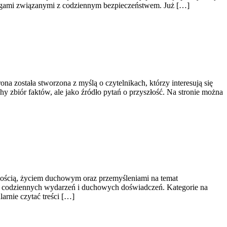
ługami związanymi z codziennym bezpieczeństwem. Już […]
na została stworzona z myślą o czytelnikach, którzy interesują się
hy zbiór faktów, ale jako źródło pytań o przyszłość. Na stronie można
wością, życiem duchowym oraz przemyśleniami na temat
ens codziennych wydarzeń i duchowych doświadczeń. Kategorie na
arnie czytać treści […]