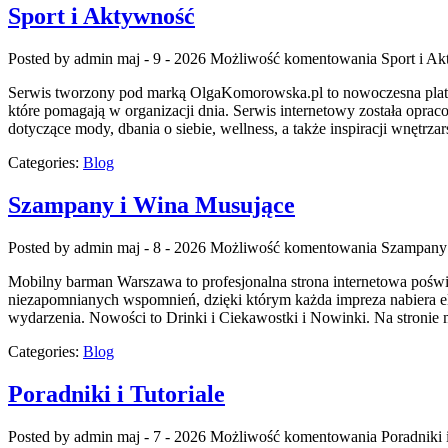
Sport i Aktywność
Posted by admin
maj - 9 - 2026
Możliwość komentowania
Sport i A
Serwis tworzony pod marką OlgaKomorowska.pl to nowoczesna platform
które pomagają w organizacji dnia. Serwis internetowy została oprac
dotyczące mody, dbania o siebie, wellness, a także inspiracji wnętrz
Categories:
Blog
Szampany i Wina Musujące
Posted by admin
maj - 8 - 2026
Możliwość komentowania
Szampany 
Mobilny barman Warszawa to profesjonalna strona internetowa poświę
niezapomnianych wspomnień, dzięki którym każda impreza nabiera el
wydarzenia. Nowości to Drinki i Ciekawostki i Nowinki. Na stronie
Categories:
Blog
Poradniki i Tutoriale
Posted by admin
maj - 7 - 2026
Możliwość komentowania
Poradniki 