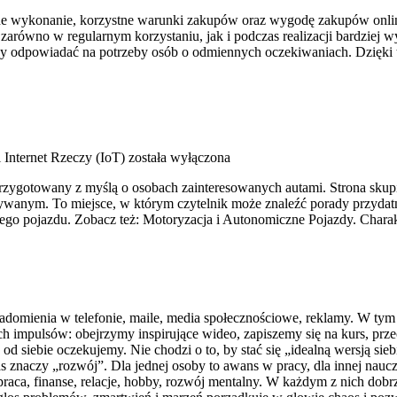
lidne wykonanie, korzystne warunki zakupów oraz wygodę zakupów onli
zarówno w regularnym korzystaniu, jak i podczas realizacji bardziej 
 aby odpowiadać na potrzeby osób o odmiennych oczekiwaniach. Dzięk
 Internet Rzeczy (IoT)
została wyłączona
 przygotowany z myślą o osobach zainteresowanych autami. Strona sk
anym. To miejsce, w którym czytelnik może znaleźć porady przydatn
ego pojazdu. Zobacz też: Motoryzacja i Autonomiczne Pojazdy. Charak
adomienia w telefonie, maile, media społecznościowe, reklamy. W tym 
 impulsów: obejrzymy inspirujące wideo, zapiszemy się na kurs, prz
d siebie oczekujemy. Nie chodzi o to, by stać się „idealną wersją sieb
s znaczy „rozwój”. Dla jednej osoby to awans w pracy, dla innej naucze
praca, finanse, relacje, hobby, rozwój mentalny. W każdym z nich dobrz