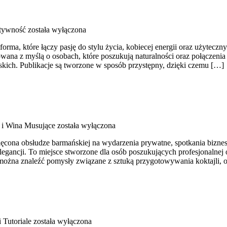
ktywność
została wyłączona
a, które łączy pasję do stylu życia, kobiecej energii oraz użyteczny
owana z myślą o osobach, które poszukują naturalności oraz połączenia 
arskich. Publikacje są tworzone w sposób przystępny, dzięki czemu […]
i Wina Musujące
została wyłączona
cona obsłudze barmańskiej na wydarzenia prywatne, spotkania bizneso
egancji. To miejsce stworzone dla osób poszukujących profesjonalnej
 można znaleźć pomysły związane z sztuką przygotowywania koktajli,
i Tutoriale
została wyłączona