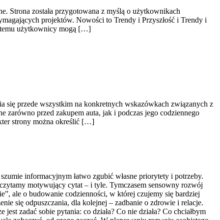
ne. Strona została przygotowana z myślą o użytkownikach
wymagających projektów. Nowości to Trendy i Przyszłość i Trendy i
i temu użytkownicy mogą […]
upia się przede wszystkim na konkretnych wskazówkach związanych z
e zarówno przed zakupem auta, jak i podczas jego codziennego
ter strony można określić […]
szumie informacyjnym łatwo zgubić własne priorytety i potrzeby.
eczytamy motywujący cytat – i tyle. Tymczasem sensowny rozwój
ie”, ale o budowanie codzienności, w której czujemy się bardziej
nie się odpuszczania, dla kolejnej – zadbanie o zdrowie i relacje.
e jest zadać sobie pytania: co działa? Co nie działa? Co chciałbym