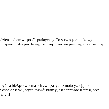
 codzienną dietę w sposób praktyczny. To serwis poradnikowy
racji, aby jeść lepiej, żyć lżej i czuć się pewniej, znajdzie tutaj
ą być na bieżąco w tematach związanych z motoryzacją, ale
az osób obserwujących rozwój branży jest naprawdę interesujące:
h z […]