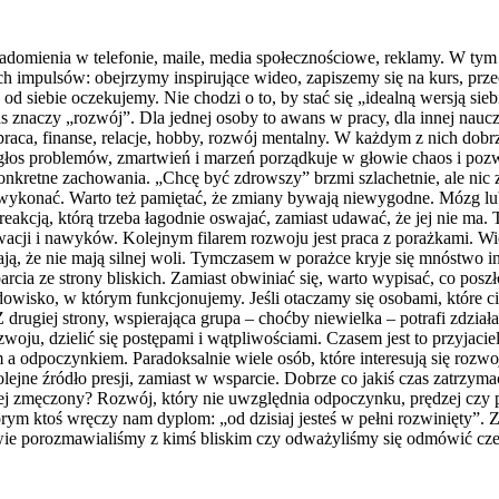
adomienia w telefonie, maile, media społecznościowe, reklamy. W tym 
 impulsów: obejrzymy inspirujące wideo, zapiszemy się na kurs, prz
d siebie oczekujemy. Nie chodzi o to, by stać się „idealną wersją sieb
s znaczy „rozwój”. Dla jednej osoby to awans w pracy, dla innej naucze
praca, finanse, relacje, hobby, rozwój mentalny. W każdym z nich dobrz
głos problemów, zmartwień i marzeń porządkuje w głowie chaos i poz
onkretne zachowania. „Chcę być zdrowszy” brzmi szlachetnie, ale nic z
konać. Warto też pamiętać, że zmiany bywają niewygodne. Mózg lubi to
 reakcją, którą trzeba łagodnie oswajać, zamiast udawać, że jej nie ma
i i nawyków. Kolejnym filarem rozwoju jest praca z porażkami. Wiele 
nają, że nie mają silnej woli. Tymczasem w porażce kryje się mnóstwo 
rcia ze strony bliskich. Zamiast obwiniać się, warto wypisać, co posz
rodowisko, w którym funkcjonujemy. Jeśli otaczamy się osobami, które c
 drugiej strony, wspierająca grupa – choćby niewielka – potrafi zdział
ju, dzielić się postępami i wątpliwościami. Czasem jest to przyjacie
odpoczynkiem. Paradoksalnie wiele osób, które interesują się rozwojem
ne źródło presji, zamiast w wsparcie. Dobrze co jakiś czas zatrzymać 
ziej zmęczony? Rozwój, który nie uwzględnia odpoczynku, prędzej czy
ym ktoś wręczy nam dyplom: „od dzisiaj jesteś w pełni rozwinięty”. Z
wie porozmawialiśmy z kimś bliskim czy odważyliśmy się odmówić czemu