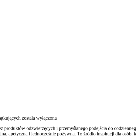
ątkujących
została wyłączona
bez produktów odzwierzęcych i przemyślanego podejścia do codziennego 
dna, apetyczna i jednocześnie pożywna. To źródło inspiracji dla osób,