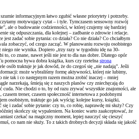
szumie informacyjnym łatwo zgubić własne priorytety i potrzeby.
eczytamy motywujący cytat – i tyle. Tymczasem sensowny rozwój
ie”, ale o budowanie codzienności, w której czujemy się bardziej
nie się odpuszczania, dla kolejnej – zadbanie o zdrowie i relacje.
e jest zadać sobie pytania: co działa? Co nie działa? Co chciałbym
wala zobaczyć, od czego zacząć. W planowaniu rozwoju osobistego
 niego nie wynika. Dopiero „trzy razy w tygodniu idę na 30-
, co znane, nawet jeśli nie jest to dla nas dobre. Dlatego opór
. Tu pomocna bywa dobra książka, kurs czy rzetelna
strona
osób traktuje je jak dowód, że do czegoś się „nie nadają”. Jeśli
informacji: może wybraliśmy formę aktywności, której nie lubimy,
ło nie tak i co następnym razem można zrobić inaczej – mniej
iągle narzekają, śmieją się z naszych planów czy zniechęcają do
ać cuda. Nie chodzi o to, by od razu zrywać wszystkie znajomości, ale
l, czasem trener, czasem społeczność internetowa z podobnymi
 osobistym, traktuje go jak wyścig: kolejne kursy, książki,
się i zadać sobie pytanie: czy to, co robię, naprawdę mi służy? Czy
 później skończy się wypaleniem. Na koniec warto zaakceptować, że
amiast czekać na magiczny moment, lepiej nauczyć się cieszyć
ś, co nam nie służy. To z takich drobnych decyzji składa się jakość