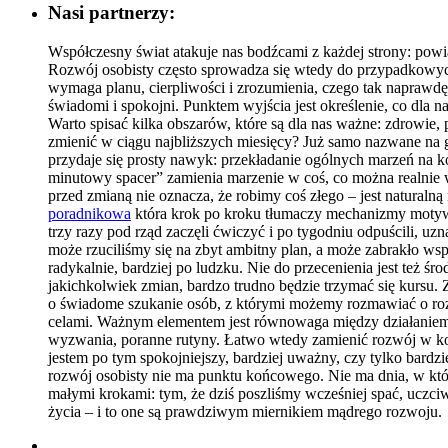
Nasi partnerzy:
Współczesny świat atakuje nas bodźcami z każdej strony: powi
Rozwój osobisty często sprowadza się wtedy do przypadkowych
wymaga planu, cierpliwości i zrozumienia, czego tak naprawdę o
świadomi i spokojni. Punktem wyjścia jest określenie, co dla na
Warto spisać kilka obszarów, które są dla nas ważne: zdrowie, 
zmienić w ciągu najbliższych miesięcy? Już samo nazwane na 
przydaje się prosty nawyk: przekładanie ogólnych marzeń na k
minutowy spacer” zamienia marzenie w coś, co można realnie wy
przed zmianą nie oznacza, że robimy coś złego – jest naturalną
poradnikowa
która krok po kroku tłumaczy mechanizmy motywacj
trzy razy pod rząd zaczęli ćwiczyć i po tygodniu odpuścili, uz
może rzuciliśmy się na zbyt ambitny plan, a może zabrakło wspa
radykalnie, bardziej po ludzku. Nie do przecenienia jest też ś
jakichkolwiek zmian, bardzo trudno będzie trzymać się kursu. Z
o świadome szukanie osób, z którymi możemy rozmawiać o rozwo
celami. Ważnym elementem jest równowaga między działaniem a 
wyzwania, poranne rutyny. Łatwo wtedy zamienić rozwój w kolej
jestem po tym spokojniejszy, bardziej uważny, czy tylko bard
rozwój osobisty nie ma punktu końcowego. Nie ma dnia, w któr
małymi krokami: tym, że dziś poszliśmy wcześniej spać, uczci
życia – i to one są prawdziwym miernikiem mądrego rozwoju.