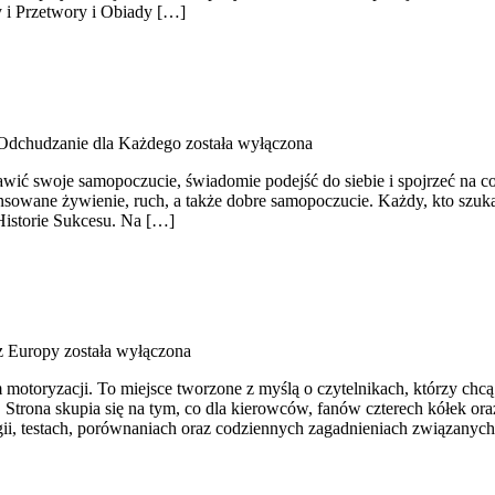
 i Przetwory i Obiady […]
Odchudzanie dla Każdego
została wyłączona
oprawić swoje samopoczucie, świadomie podejść do siebie i spojrzeć na
ane żywienie, ruch, a także dobre samopoczucie. Każdy, kto szuka inspi
istorie Sukcesu. Na […]
z Europy
została wyłączona
 motoryzacji. To miejsce tworzone z myślą o czytelnikach, którzy chc
 Strona skupia się na tym, co dla kierowców, fanów czterech kółek or
ii, testach, porównaniach oraz codziennych zagadnieniach związanyc